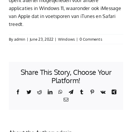
opent allerlei mogelijkheden voor andere
applicaties in Windows 11, waaronder ook iMessage
van Apple dat in voetsporen van iTunes en Safari
treedt.
By
admin
|
June 23, 2022
|
Windows
|
0 Comments
Share This Story, Choose Your
Platform!
Facebook
Twitter
Reddit
LinkedIn
WhatsApp
Telegram
Tumblr
Pinterest
Vk
Xing
Email