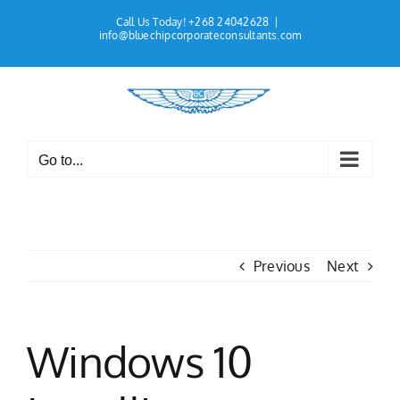
Skip
Call Us Today! +268 24042628
|
to
info@bluechipcorporateconsultants.com
content
Go to...
Previous
Next
Windows 10